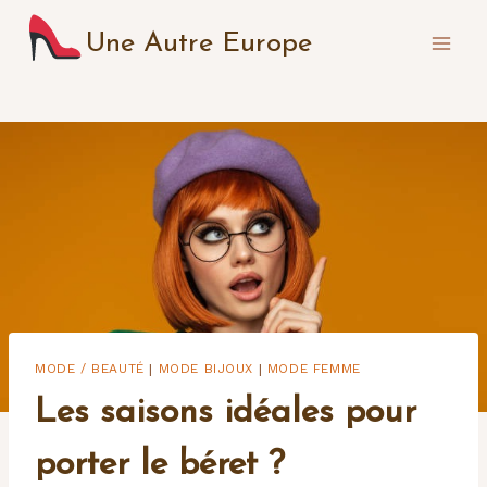
Aller
Une Autre Europe
au
contenu
MODE / BEAUTÉ
MODE BIJOUX
MODE FEMME
|
|
Les saisons idéales pour
porter le béret ?