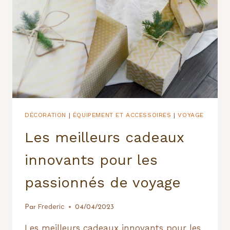
DES
CHAPEAUX
WESTERN
POUR
UN
VOYAGE
AUTHENTIQUE
DÉCORATION
ÉQUIPEMENT ET ACCESSOIRES
VOYAGE
|
|
Les meilleurs cadeaux
innovants pour les
passionnés de voyage
Frederic
Par
04/04/2023
Les meilleurs cadeaux innovants pour les