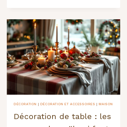
ET
INSPIRANTS
:
LES
RIDEAUX
DE
DOUCHE
QUI
FONT
PARLER
VOS
MURS
DÉCORATION
DÉCORATION ET ACCESSOIRES
MAISON
|
|
Décoration de table : les