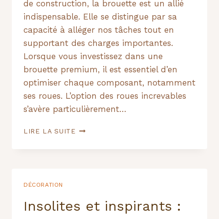
de construction, la brouette est un allié
indispensable. Elle se distingue par sa
capacité à alléger nos tâches tout en
supportant des charges importantes.
Lorsque vous investissez dans une
brouette premium, il est essentiel d’en
optimiser chaque composant, notamment
ses roues. L’option des roues increvables
s’avère particulièrement…
LES
LIRE LA SUITE
ROUES
INCREVABLES
:
UN
ATOUT
DÉCORATION
POUR
MAXIMISER
Insolites et inspirants :
L’UTILISATION