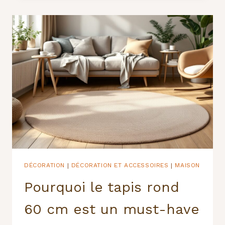
:
LES
NAPPES
DE
NOËL
QUI
FONT
LA
DIFFÉRENCE
DÉCORATION
DÉCORATION ET ACCESSOIRES
MAISON
|
|
Pourquoi le tapis rond
60 cm est un must-have