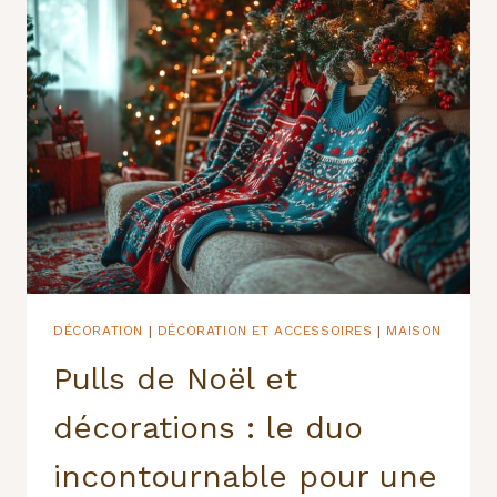
:
LE
BIJOU
PARFAIT
POUR
CÉLÉBRER
VOTRE
AMOUR
DÉCORATION
DÉCORATION ET ACCESSOIRES
MAISON
|
|
Pulls de Noël et
décorations : le duo
incontournable pour une