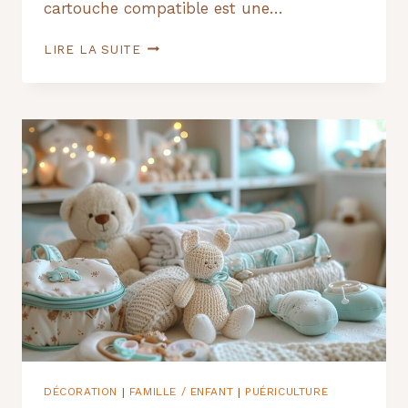
cartouche compatible est une…
LE
LIRE LA SUITE
SECRET
DES
IMPRIMANTES
QUI
COÛTENT
MOINS
CHER
EN
ENCRE
:
LES
CARTOUCHES
COMPATIBLES
DÉCORATION
FAMILLE / ENFANT
PUÉRICULTURE
|
|