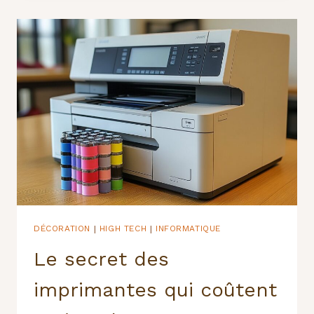
TRAVAIL
:
L’ALLIÉE
PARFAITE
CONTRE
LES
TEMPÉRATURES
GLACIALES
DÉCORATION
HIGH TECH
INFORMATIQUE
|
|
Le secret des
imprimantes qui coûtent