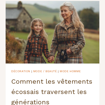
DÉCORATIONS
:
LE
DUO
INCONTOURNABLE
POUR
UNE
MAISON
FÉÉRIQUE
DÉCORATION
MODE / BEAUTÉ
MODE HOMME
|
|
Comment les vêtements
écossais traversent les
générations