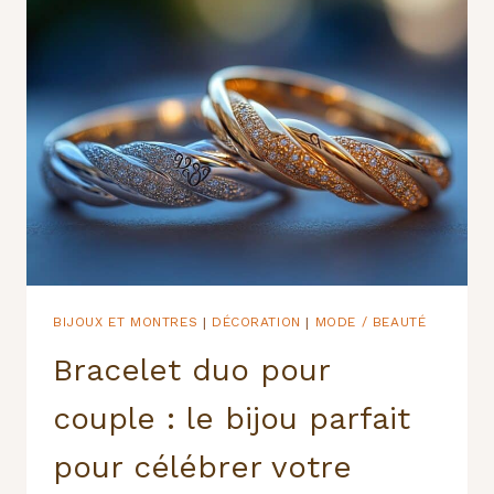
CM
EST
UN
MUST-
HAVE
DANS
UN
SALON
BIJOUX ET MONTRES
DÉCORATION
MODE / BEAUTÉ
|
|
Bracelet duo pour
couple : le bijou parfait
pour célébrer votre