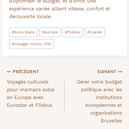
d’optimiser le budget, et d’offrir une
expérience variée alliant vitesse, confort et
découverte locale.
Étiquettes
#
bons plans
#
europe
#
flixbus
#
ryanair
de
#
voyager moins cher
la
publication :
Navigation
PRÉCÉDENT
SUIVANT
Voyages culturels
Gérer votre budget
de
pour mamans solos
politique avec les
l’article
en Europe avec
institutions
Eurostar et Flixbus
européennes et
organisations
Bruxelles