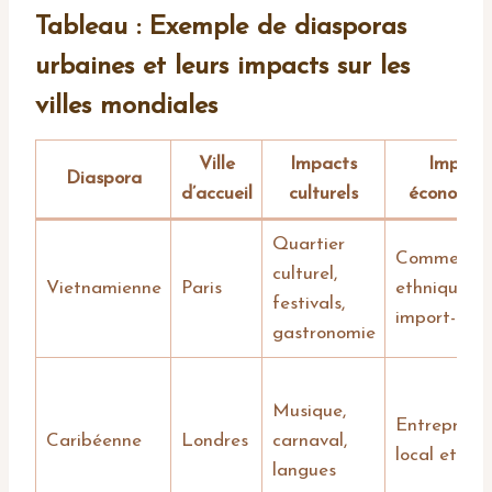
Tableau : Exemple de diasporas
urbaines et leurs impacts sur les
villes mondiales
Ville
Impacts
Impact
Diaspora
d’accueil
culturels
économiq
Quartier
Commerces
culturel,
Vietnamienne
Paris
ethniques,
festivals,
import-expo
gastronomie
Musique,
Entreprene
Caribéenne
Londres
carnaval,
local et rem
langues