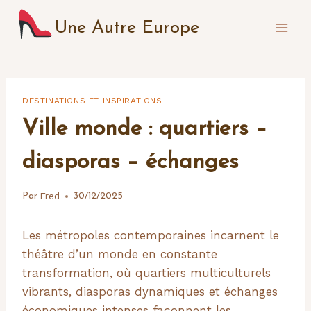
Aller
Une Autre Europe
au
contenu
DESTINATIONS ET INSPIRATIONS
Ville monde : quartiers –
diasporas – échanges
Fred
Par
30/12/2025
Les métropoles contemporaines incarnent le
théâtre d’un monde en constante
transformation, où quartiers multiculturels
vibrants, diasporas dynamiques et échanges
économiques intenses façonnent les