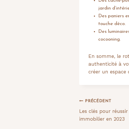
Des cache-pots
jardin d’intérie
Des paniers e
touche déco.
Des luminaire
cocooning.
En somme, le rot
authenticité à vo
créer un espace 
Navigation
PRÉCÉDENT
Les clés pour réussi
de
immobilier en 2023
l’article