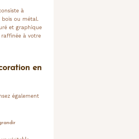
consiste à
n bois ou métal.
uré et graphique
raffinée à votre
coration en
ensez également
grandir