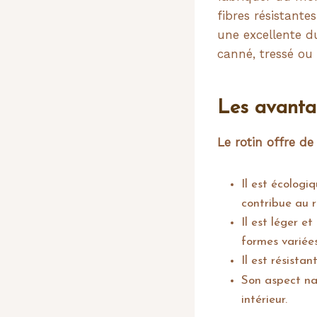
fibres résistante
une excellente du
canné, tressé ou
Les avantag
Le rotin offre d
Il est écologi
contribue au 
Il est léger e
formes variées
Il est résista
Son aspect na
intérieur.