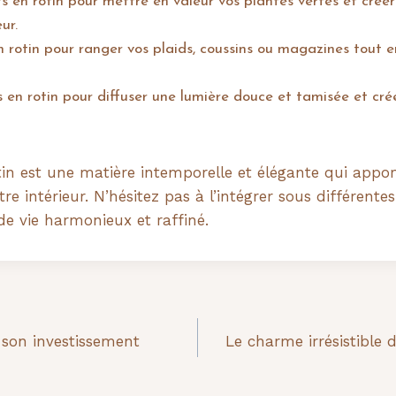
 en rotin pour mettre en valeur vos plantes vertes et créer
ur.
n rotin pour ranger vos plaids, coussins ou magazines tout 
s en rotin pour diffuser une lumière douce et tamisée et cr
in est une matière intemporelle et élégante qui appor
tre intérieur. N’hésitez pas à l’intégrer sous différent
de vie harmonieux et raffiné.
r son investissement
Le charme irrésistible 