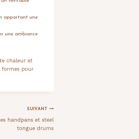
 un véritable
en apportant une
éer une ambiance
te chaleur et
es formes pour
SUIVANT
des handpans et steel
tongue drums