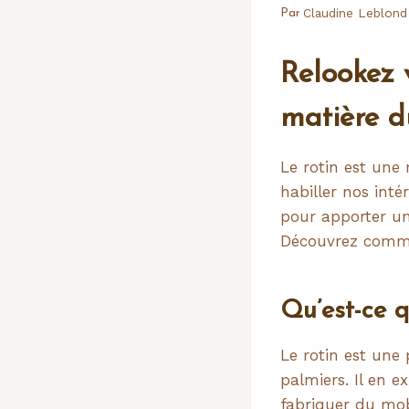
Claudine Leblond
Par
Relookez 
matière 
Le rotin est une 
habiller nos inté
pour apporter un
Découvrez commen
Qu’est-ce q
Le rotin est une 
palmiers. Il en e
fabriquer du mobi