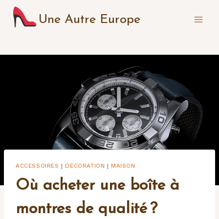
Aller
Une Autre Europe
au
contenu
ACCESSOIRES
DÉCORATION
MAISON
|
|
Où acheter une boîte à
montres de qualité ?