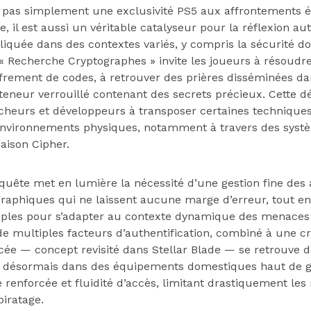
st pas simplement une exclusivité PS5 aux affrontements é
te, il est aussi un véritable catalyseur pour la réflexion au
iquée dans des contextes variés, y compris la sécurité dom
« Recherche Cryptographes » invite les joueurs à résoudr
ffrement de codes, à retrouver des prières disséminées da
nteneur verrouillé contenant des secrets précieux. Cette
rcheurs et développeurs à transposer certaines techniques
 environnements physiques, notamment à travers des sys
aison Cipher.
quête met en lumière la nécessité d’une gestion fine des 
raphiques qui ne laissent aucune marge d’erreur, tout en
ples pour s’adapter au contexte dynamique des menaces 
de multiples facteurs d’authentification, combiné à une c
ée — concept revisité dans Stellar Blade — se retrouve d
ée désormais dans des équipements domestiques haut de g
renforcée et fluidité d’accès, limitant drastiquement les
piratage.