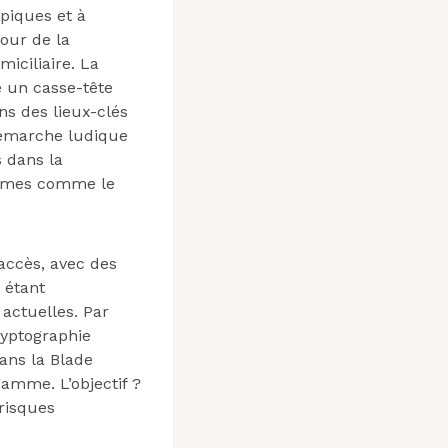
piques et à
tour de la
iciliaire. La
e un casse-tête
ns des lieux-clés
 démarche ludique
 dans la
tèmes comme le
accès, avec des
 étant
actuelles. Par
ryptographie
ans la Blade
amme. L’objectif ?
 risques