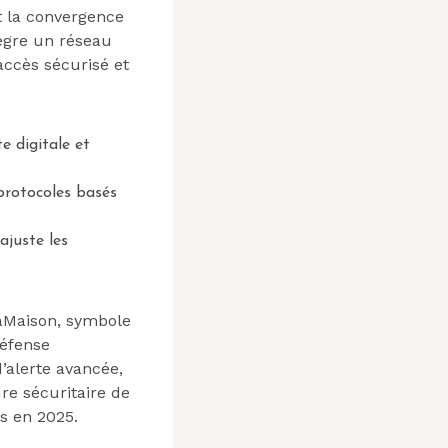
t la convergence
tègre un réseau
accès sécurisé et
e digitale et
protocoles basés
 ajuste les
aMaison, symbole
Défense
’alerte avancée,
re sécuritaire de
s en 2025.