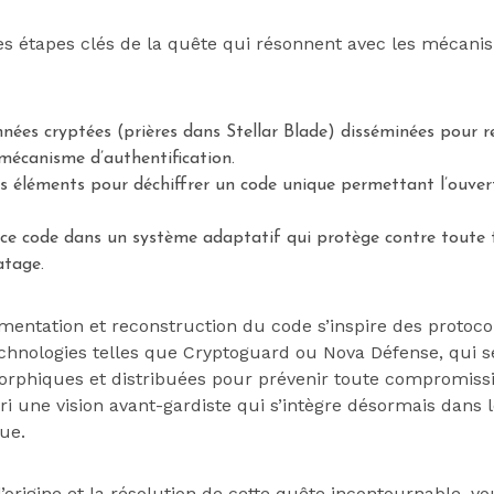
es étapes clés de la quête qui résonnent avec les mécan
nées cryptées (prières dans Stellar Blade) disséminées pour r
mécanisme d’authentification.
 éléments pour déchiffrer un code unique permettant l’ouver
 ce code dans un système adaptatif qui protège contre toute 
atage.
entation et reconstruction du code s’inspire des protoco
technologies telles que Cryptoguard ou Nova Défense, qui 
rphiques et distribuées pour prévenir toute compromissi
ri une vision avant-gardiste qui s’intègre désormais dans 
ue.
’origine et la résolution de cette quête incontournable, v