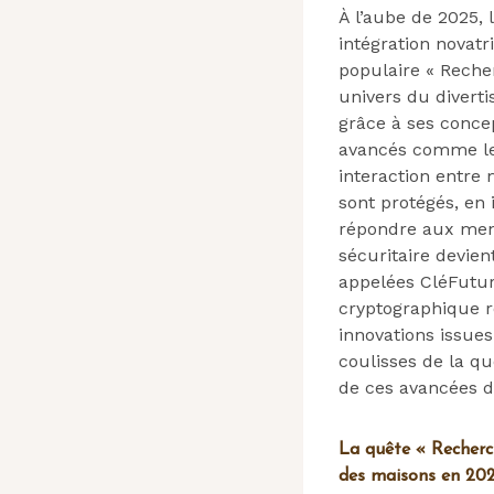
À l’aube de 2025,
intégration novat
populaire « Reche
univers du diverti
grâce à ses concep
avancés comme le 
interaction entre 
sont protégés, en 
répondre aux men
sécuritaire devie
appelées CléFuture
cryptographique r
innovations issues
coulisses de la q
de ces avancées d
La quête « Recherch
des maisons en 20