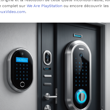
de complet sur
We Are PlayStation
ou encore découvrir les 
euxVideo.com
.