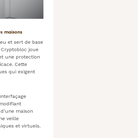
des maisons
eu et sert de base
 Cryptobloc joue
et une protection
icace. Cette
ues qui exigent
interfaçage
modifiant
 d’une maison
e veille
iques et virtuels.