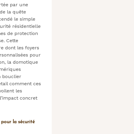
rtée par une
de la quête
scendé le simple
rité résidentielle
mes de protection
e. Cette
e dont les foyers
ersonnalisées pour
on, la domotique
umériques
n bouclier
détail comment ces
oilent les
l’impact concret
pour la sécurité