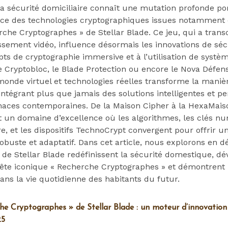
 la sécurité domiciliaire connaît une mutation profonde po
rice des technologies cryptographiques issues notamment 
rche Cryptographes » de Stellar Blade. Ce jeu, qui a tran
ssement vidéo, influence désormais les innovations de sécu
ts de cryptographie immersive et à l’utilisation de systè
Cryptobloc, le Blade Protection ou encore le Nova Défens
monde virtuel et technologies réelles transforme la manièr
intégrant plus que jamais des solutions intelligentes et p
aces contemporaines. De la Maison Cipher à la HexaMais
nt un domaine d’excellence où les algorithmes, les clés n
, et les dispositifs TechnoCrypt convergent pour offrir u
obuste et adaptatif. Dans cet article, nous explorons en 
 de Stellar Blade redéfinissent la sécurité domestique, dév
uête iconique « Recherche Cryptographes » et démontrent 
ans la vie quotidienne des habitants du futur.
e Cryptographes » de Stellar Blade : un moteur d’innovation 
25