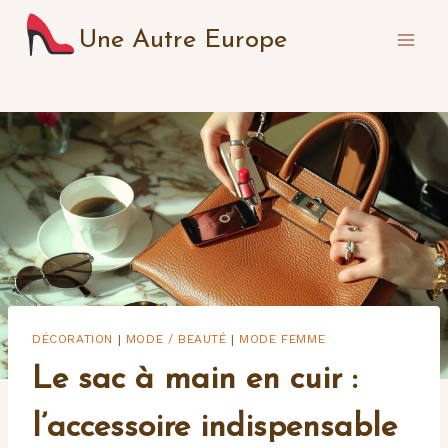
Aller
Une Autre Europe
au
contenu
DÉCORATION
MODE / BEAUTÉ
MODE FEMME
|
|
Le sac à main en cuir :
l’accessoire indispensable